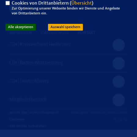
Cookies von Drittanbietern (
Übersicht
)
Zur Optimierung unserer Webseite binden wir Dienste und Angebote
von Drittanbietern ein.
Alle akzeptieren
Auswahl speichern
IMPRESSUM
DATENSCHUTZ
KONTAKT
CDU Kreisverband Heilbronn
CDU Baden-Württemberg
CDU Deutschlands
Mitgliederbereich
@2026 CDU Gemeindeverband
Realisation: Sharkness Media GmbH
Cleebronn
& Co. KG
Alle Rechte vorbehalten.