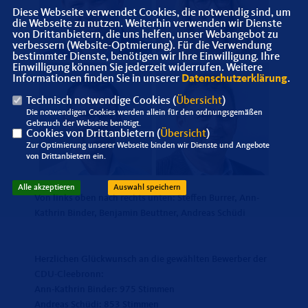
Diese Webseite verwendet Cookies, die notwendig sind, um
die Webseite zu nutzen. Weiterhin verwenden wir Dienste
von Drittanbietern, die uns helfen, unser Webangebot zu
verbessern (Website-Optmierung). Für die Verwendung
bestimmter Dienste, benötigen wir Ihre Einwilligung. Ihre
Einwilligung können Sie jederzeit widerrufen. Weitere
Informationen finden Sie in unserer
Datenschutzerklärung
.
Technisch notwendige Cookies (
Übersicht
)
Die notwendigen Cookies werden allein für den ordnungsgemäßen
Gebrauch der Webseite benötigt.
Cookies von Drittanbietern (
Übersicht
)
Zur Optimierung unserer Webseite binden wir Dienste und Angebote
von Drittanbietern ein.
Alle akzeptieren
Auswahl speichern
Von links oben nach rechts unten: Steffen Burrer, Ann-
Kathrin Binder, Benjamin Beuttner, Andreas Schüdi
Herzlichen Glückwunsch an die gewählten Bewerber der
CDU-Cleebronn:
Ann-Kathrin Binder: 975 Stimmen
Andreas Schüdi: 853 Stimmen